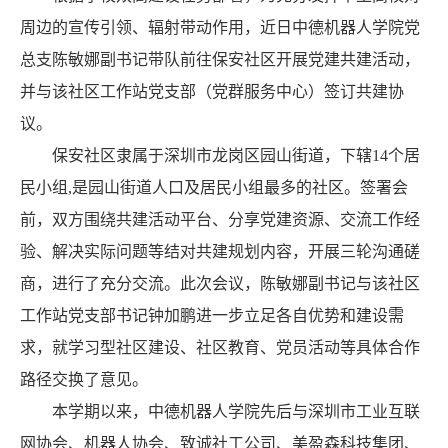
周边的宣传引领、辐射带动作用，近日中德机器人学院党
总支陈敏娜副书记带队前往保安社区开展党建共建活动，
并与该社区工作站党支部（党群服务中心）签订共建协
议。
保安社区隶属于深圳市龙岗区园山街道，下辖
14个居
民小组,是园山街道人口及居民小组最多的社区。签署会
前，双方围绕共建活动平台、分享党建资源、交流工作经
验、解决实际问题等结对共建规划内容，开展三轮沟通磋
商，进行了充分交流。此次会议，陈敏娜副书记与该社区
工作站党支部书记钟加鹏进一步立足各自优势和建设需
求，就学习型社区建设、社区教育、党员活动等具体合作
路径交换了意见。
本学期以来，中德机器人学院先后与深圳市
工业互联
网协会、机器人协会、
致诚社工公司、
美盈森科技集团、